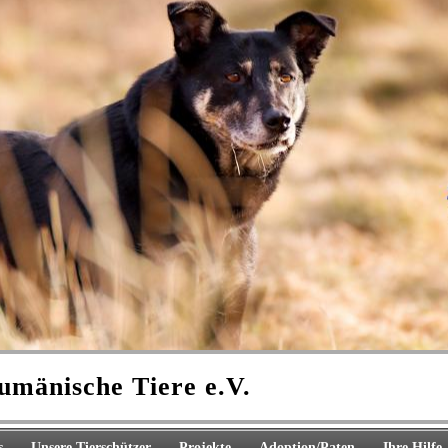
rumänische Tiere e.V.
s
Unsere Tierschützer
Projekte
Adoption/Paten
Ihre Hilfe