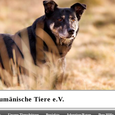
rumänische Tiere e.V.
s
Unsere Tierschützer
Projekte
Adoption/Paten
Ihre Hilfe