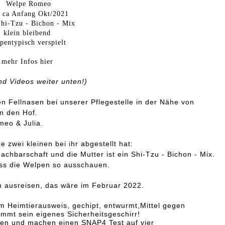
Welpe Romeo
. ca Anfang Okt/2021
Shi-Tzu - Bichon - Mix
klein bleibend
pentypisch verspielt
mehr Infos hier
nd Videos weiter unten!)
n Fellnasen bei unserer Pflegestelle in der Nähe von
n den Hof.
meo & Julia.
 zwei kleinen bei ihr abgestellt hat:
hbarschaft und die Mutter ist ein Shi-Tzu - Bichon - Mix.
ass die Welpen so ausschauen.
n ausreisen, das wäre im Februar 2022.
m Heimtierausweis, gechipt, entwurmt,Mittel gegen
ommt sein eigenes Sicherheitsgeschirr!
dien und machen einen SNAP4 Test auf vier