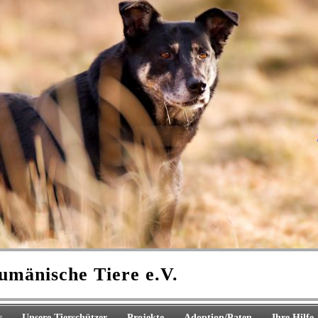
rumänische Tiere e.V.
s
Unsere Tierschützer
Projekte
Adoption/Paten
Ihre Hilfe